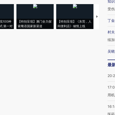
知识
受伤
【推广】走
丁金
找100种
【特别呈现】澳门全力探
【特别呈现】《东莞，人
会，让数智科
式·第一对
索葡语国家新渠道
间便利店》倾情上线
业
村夫
续加
吴晓
最
20:
17:
用机
16:1
医药