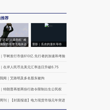
辑推荐
侵”还是“人道危机” 难
撕裂西班牙飞地休达
显影｜瓜农的漫长等待
｜
宇树发行市值610亿 先行者的加速和考验
｜
在岸人民币兑美元汇率连日升破6.75
我闻
｜
艾路明及多名股东被拘
｜
特朗普再签两份行政令限制出生公民权
周刊
｜
【封面报道】电力现货市场元年突进