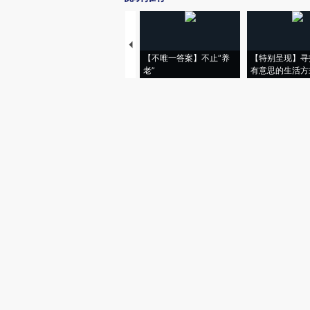
【不唯一答案】不止“养
【特别呈现】寻
老”
有意思的生活方