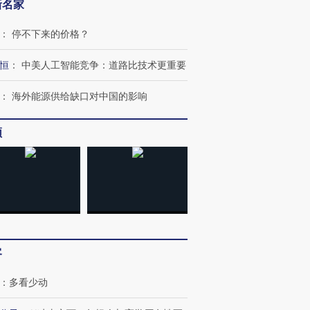
新名家
：
停不下来的价格？
恒
：
中美人工智能竞争：道路比技术更重要
：
海外能源供给缺口对中国的影响
频
”还是“人道危
湖北宜昌局部短时降雨
哈尔滨遭遇短时极端强降
客
撕裂西班牙
128毫米 紧急转移近
雨 3小时累计雨量超80毫
秘鲁纳斯
4000人
米
13人遇难
：
多看少动