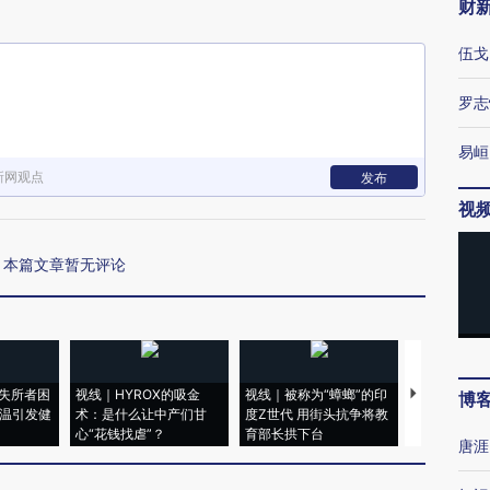
财
伍戈
罗志
易峘
新网观点
发布
视
本篇文章暂无评论
失所者困
视线｜HYROX的吸金
视线｜被称为“蟑螂”的印
视线｜“入侵
博
高温引发健
术：是什么让中产们甘
度Z世代 用街头抗争将教
机”？难民潮
心“花钱找虐”？
育部长拱下台
飞地休达
唐涯