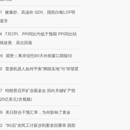
1
被爆炒、高溢价 QDII、国投白银LOF明
退市
4
7月CPI、PPI同比均低于预期 PPI同比结
续改善、高位回落
46
观势｜离岸信托90天补税窗口期疑问
00
普渡机器人如何平衡“脚踏实地”与“仰望星
？
57
特朗普召开矿业圆桌会 拟向关键矿产投
20亿美元(含视频)
09
美日联合干预汇率，为何影响了黄金
32
“90后”农民工讨薪涉刑案发回重审 因部