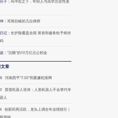
分子
：
AI冲击之下，年轻人与高学历女性更
进第四届链博
【商旅对话】华住集团
坤
：
耳闻目睹的几位律师
技“链”接产
【特别呈现】寻找100种
CFO：不靠规模取胜，华
【特别呈
有意思的生活方式·第三对
住三大增长引擎是什么？
有意思的
日记
：
长护险覆盖全国 筹资和服务给予将持
码
波
：
“沉睡”的10万亿元公积金
新文章
26
河南西平“7.30”刑案嫌犯落网
00
普渡机器人张涛：人形机器人不会替代专
器人
4
创新药再活跃，龙头上调全年业绩指引｜
股周报